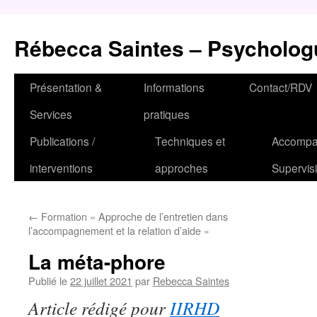
Aller
au
Rébecca Saintes – Psychologu
contenu
Présentation &
Informations
Contact/RDV
Services
pratiques
Publications /
Techniques et
Accompag
interventions
approches
Supervis
←
Formation « Approche de l’entretien dans
l’accompagnement et la relation d’aide »
La méta-phore
Publié le
22 juillet 2021
par
Rebecca Saintes
Article rédigé pour
IIRHD